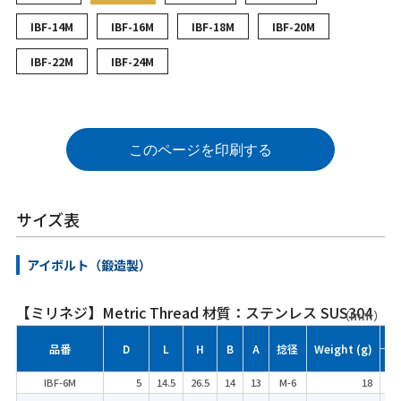
IBF-14M
IBF-16M
IBF-18M
IBF-20M
IBF-22M
IBF-24M
このページを印刷する
サイズ表
アイボルト（鍛造製）
【ミリネジ】Metric Thread 材質：ステンレス SUS304
（mm）
参
品番
D
L
H
B
A
捻径
Weight (g)
(k
IBF-6M
5
14.5
26.5
14
13
M-6
18