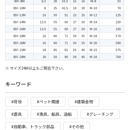
IBF-8M
6.3
20
33.3
15
16
M-8
33
IBF-10M
8
25
41.5
18
20
M-10
70
IBF-12M
10
30
51
22
25
M-12
125
IBF-14M
12.5
35
60
27
30
M-14
220
IBF-16M
12.5
35
60
27
30
M-16
220
IBF-18M
16
40
71
30
35
M-18
370
IBF-20M
16
40
71
30
35
M-20
380
IBF-22M
18
45
81
35
40
M-22
575
IBF-24M
20
50
90
38
45
M-24
760
※ サイズ24M以上もご照会下さい。
キーワード
#荷役
#ペット関連
#建築金物
#遊具
#漁具、船具、造船
#グレーチング
#自動車、トラック部品
#その他