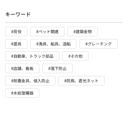
キーワード
#荷役
#ペット関連
#建築金物
#遊具
#漁具、船具、造船
#グレーチング
#自動車、トラック部品
#その他
#店舗、看板
#落下防止
#耐震金具、侵入防止
#防鳥、遮光ネット
#水処理機器