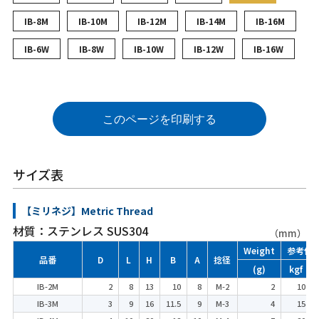
IB-8M
IB-10M
IB-12M
IB-14M
IB-16M
IB-6W
IB-8W
IB-10W
IB-12W
IB-16W
このページを印刷する
サイズ表
【ミリネジ】Metric Thread
材質：ステンレス SUS304
（mm）
Weight
参考使
品番
D
L
H
B
A
捻径
(g)
kgf
IB-2M
2
8
13
10
8
M-2
2
10
IB-3M
3
9
16
11.5
9
M-3
4
15