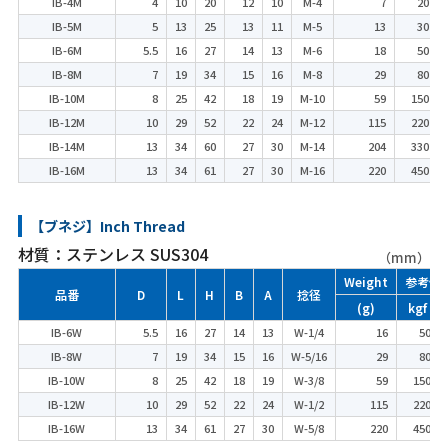
IB-4M
4
10
20
12
10
M-4
7
20
IB-5M
5
13
25
13
11
M-5
13
30
IB-6M
5.5
16
27
14
13
M-6
18
50
IB-8M
7
19
34
15
16
M-8
29
80
IB-10M
8
25
42
18
19
M-10
59
150
IB-12M
10
29
52
22
24
M-12
115
220
IB-14M
13
34
60
27
30
M-14
204
330
IB-16M
13
34
61
27
30
M-16
220
450
【ブネジ】Inch Thread
材質：ステンレス SUS304
（mm）
Weight
参考使
品番
D
L
H
B
A
捻径
(g)
kgf
IB-6W
5.5
16
27
14
13
W-1/4
16
50
IB-8W
7
19
34
15
16
W-5/16
29
80
IB-10W
8
25
42
18
19
W-3/8
59
150
IB-12W
10
29
52
22
24
W-1/2
115
220
IB-16W
13
34
61
27
30
W-5/8
220
450