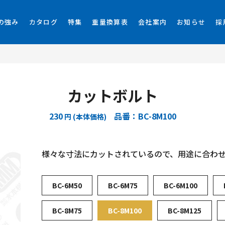
の強み
カタログ
特集
重量換算表
会社案内
お知らせ
採
カットボルト
230
品番：BC-8M100
円 (本体価格)
様々な寸法にカットされているので、用途に合わ
BC-6M50
BC-6M75
BC-6M100
BC-8M75
BC-8M100
BC-8M125