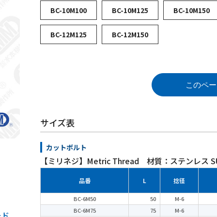
BC-10M100
BC-10M125
BC-10M150
BC-12M125
BC-12M150
このペー
サイズ表
カットボルト
【ミリネジ】Metric Thread 材質：ステンレス SU
品番
L
捻径
BC-6M50
50
M-6
BC-6M75
75
M-6
ード