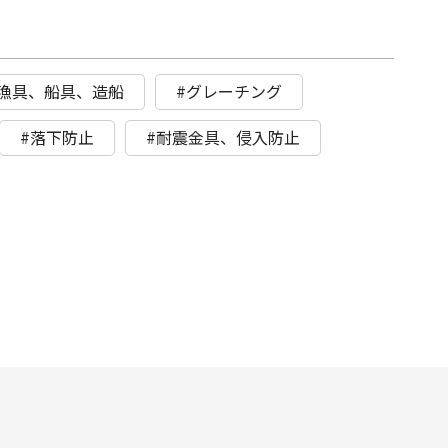
#漁具、船具、造船
#グレーチング
#落下防止
#耐震金具、侵入防止