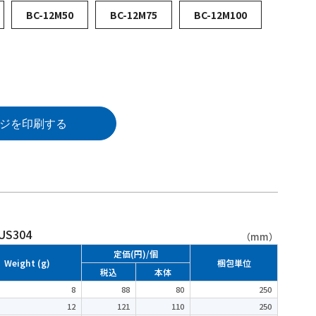
BC-12M50
BC-12M75
BC-12M100
ジを印刷する
S304
（mm）
定価(円)/個
Weight (g)
梱包単位
税込
本体
8
88
80
250
12
121
110
250