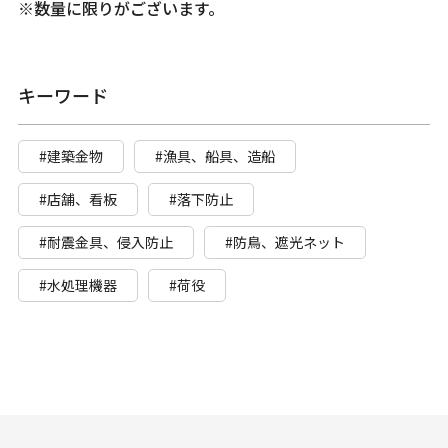
※数量に限りがございます。
キーワード
#建築金物
#漁具、船具、造船
#店舗、看板
#落下防止
#耐震金具、侵入防止
#防鳥、遮光ネット
#水処理機器
#荷役