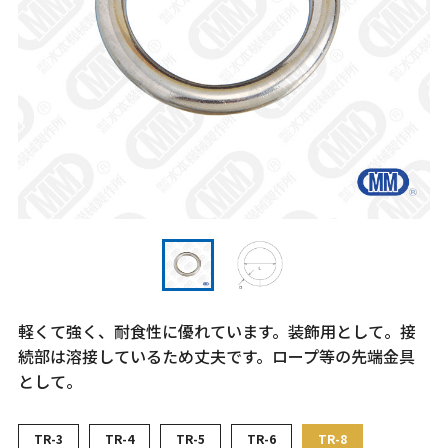
軽くて強く、耐食性に優れています。装飾用として。接
続部は溶接しているため丈夫です。ロープ等の先端金具
として。
TR-3
TR-4
TR-5
TR-6
TR-8