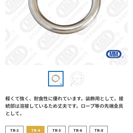
軽くて強く、耐食性に優れています。装飾用として。接
続部は溶接しているため丈夫です。ロープ等の先端金具
として。
TR-3
TR-4
TR-5
TR-6
TR-8