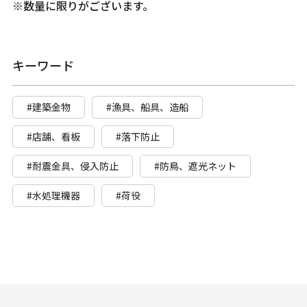
※数量に限りがございます。
キーワード
#建築金物
#漁具、船具、造船
#店舗、看板
#落下防止
#耐震金具、侵入防止
#防鳥、遮光ネット
#水処理機器
#荷役