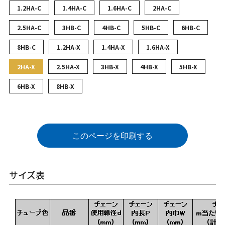
1.2HA-C
1.4HA-C
1.6HA-C
2HA-C
2.5HA-C
3HB-C
4HB-C
5HB-C
6HB-C
8HB-C
1.2HA-X
1.4HA-X
1.6HA-X
2HA-X
2.5HA-X
3HB-X
4HB-X
5HB-X
6HB-X
8HB-X
このページを印刷する
サイズ表