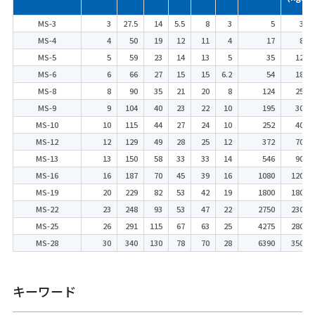
MS-3
3
27.5
14
5.5
8
3
5
30
MS-4
4
50
19
12
11
4
17
80
MS-5
5
59
23
14
13
5
35
120
MS-6
6
66
27
15
15
6.2
54
180
MS-8
8
90
35
21
20
8
124
250
MS-9
9
104
40
23
22
10
195
300
MS-10
10
115
44
27
24
10
252
400
MS-12
12
129
49
28
25
12
372
700
MS-13
13
150
58
33
33
14
546
900
MS-16
16
187
70
45
39
16
1080
1200
MS-19
20
229
82
53
42
19
1800
1800
MS-22
23
248
93
53
47
22
2750
2300
MS-25
26
291
115
67
63
25
4275
2800
MS-28
30
340
130
78
70
28
6390
3500
キーワード