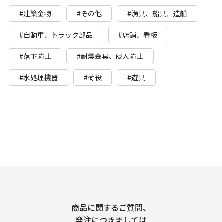
#建築金物
#その他
#漁具、船具、造船
#自動車、トラック部品
#店舗、看板
#落下防止
#耐震金具、侵入防止
#水処理機器
#荷役
#遊具
商品に関するご質問、
発注につきましては