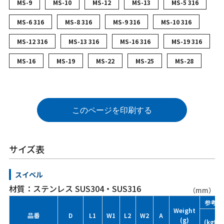
MS-9
MS-10
MS-12
MS-13
MS-5 316
MS-6 316
MS-8 316
MS-9 316
MS-10 316
MS-12 316
MS-13 316
MS-16 316
MS-19 316
MS-16
MS-19
MS-22
MS-25
MS-28
このページを印刷する
サイズ表
スイベル
材質：ステンレス SUS304・SUS316
（mm）
参考使
Weight
品番
D
L1
W1
L2
W2
A
(g)
(kgf)