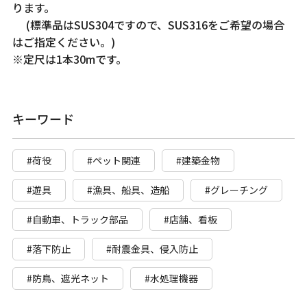
ります。
(標準品はSUS304ですので、SUS316をご希望の場合
はご指定ください。)
※定尺は1本30mです。
キーワード
#荷役
#ペット関連
#建築金物
#遊具
#漁具、船具、造船
#グレーチング
#自動車、トラック部品
#店舗、看板
#落下防止
#耐震金具、侵入防止
#防鳥、遮光ネット
#水処理機器