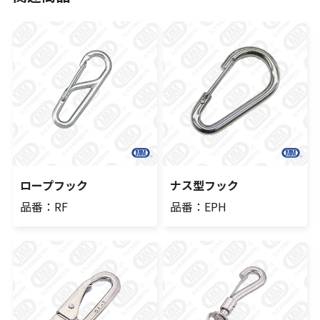
ロープフック
ナス型フック
品番：RF
品番：EPH