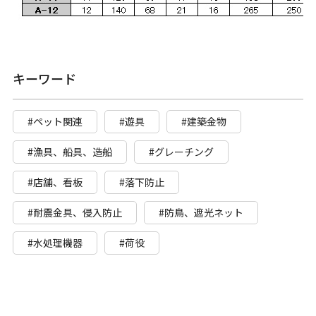
キーワード
#ペット関連
#遊具
#建築金物
#漁具、船具、造船
#グレーチング
#店舗、看板
#落下防止
#耐震金具、侵入防止
#防鳥、遮光ネット
#水処理機器
#荷役