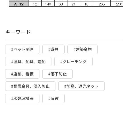
キーワード
#ペット関連
#遊具
#建築金物
#漁具、船具、造船
#グレーチング
#店舗、看板
#落下防止
#耐震金具、侵入防止
#防鳥、遮光ネット
#水処理機器
#荷役