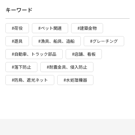
キーワード
#荷役
#ペット関連
#建築金物
#遊具
#漁具、船具、造船
#グレーチング
#自動車、トラック部品
#店舗、看板
#落下防止
#耐震金具、侵入防止
#防鳥、遮光ネット
#水処理機器