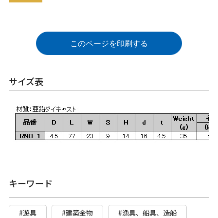
このページを印刷する
サイズ表
キーワード
#遊具
#建築金物
#漁具、船具、造船