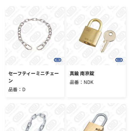
セーフティーミニチェー
真鍮 南京錠
ン
品番：NDK
品番：D