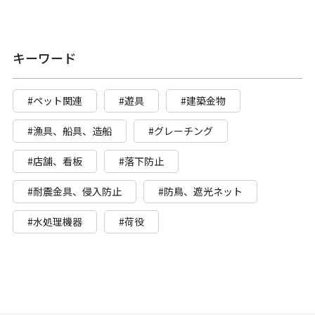
キーワード
#ペット関連
#遊具
#建築金物
#漁具、船具、造船
#グレーチング
#店舗、看板
#落下防止
#耐震金具、侵入防止
#防鳥、遮光ネット
#水処理機器
#荷役