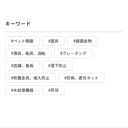
キーワード
#ペット関連
#遊具
#建築金物
#漁具、船具、造船
#グレーチング
#店舗、看板
#落下防止
#耐震金具、侵入防止
#防鳥、遮光ネット
#水処理機器
#荷役