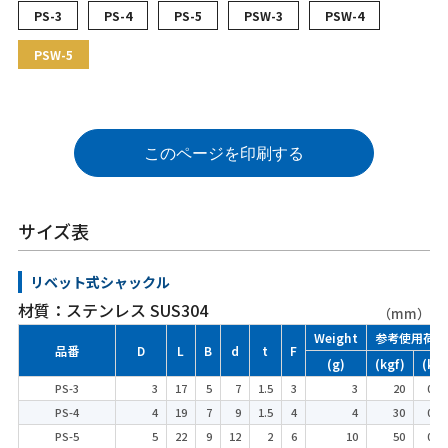
PS-3
PS-4
PS-5
PSW-3
PSW-4
PSW-5
このページを印刷する
サイズ表
リベット式シャックル
材質：ステンレス SUS304
（mm）
Weight
参考使用荷重
品番
D
L
B
d
t
F
(g)
(kgf)
(kN)
PS-3
3
17
5
7
1.5
3
3
20
0.20
PS-4
4
19
7
9
1.5
4
4
30
0.29
PS-5
5
22
9
12
2
6
10
50
0.49