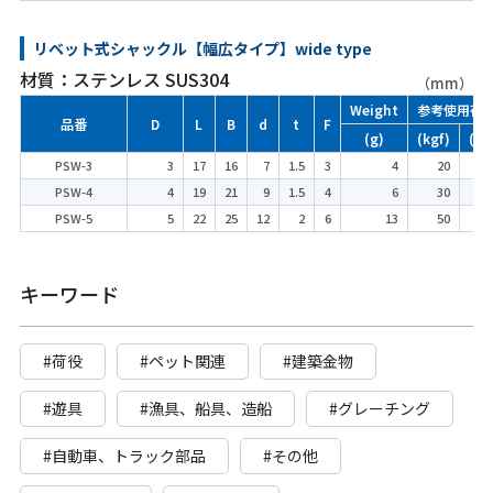
リベット式シャックル【幅広タイプ】wide type
材質：ステンレス SUS304
（mm）
Weight
参考使用荷
品番
D
L
B
d
t
F
(g)
(kgf)
(kN
PSW-3
3
17
16
7
1.5
3
4
20
0.2
PSW-4
4
19
21
9
1.5
4
6
30
0.2
PSW-5
5
22
25
12
2
6
13
50
0.4
キーワード
#荷役
#ペット関連
#建築金物
#遊具
#漁具、船具、造船
#グレーチング
#自動車、トラック部品
#その他