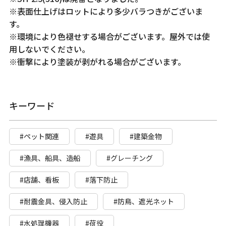
※表面仕上げはロットにより多少バラつきがございま
す。
※環境により色褪せする場合がございます。屋外では使
用しないでください。
※衝撃により塗装が剥がれる場合がございます。
キーワード
#ペット関連
#遊具
#建築金物
#漁具、船具、造船
#グレーチング
#店舗、看板
#落下防止
#耐震金具、侵入防止
#防鳥、遮光ネット
#水処理機器
#荷役