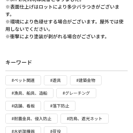
※表面仕上げはロットにより多少バラつきがございま
す。
※環境により色褪せする場合がございます。屋外では使
用しないでください。
※衝撃により塗装が剥がれる場合がございます。
キーワード
#ペット関連
#遊具
#建築金物
#漁具、船具、造船
#グレーチング
#店舗、看板
#落下防止
#耐震金具、侵入防止
#防鳥、遮光ネット
#水処理機器
#荷役