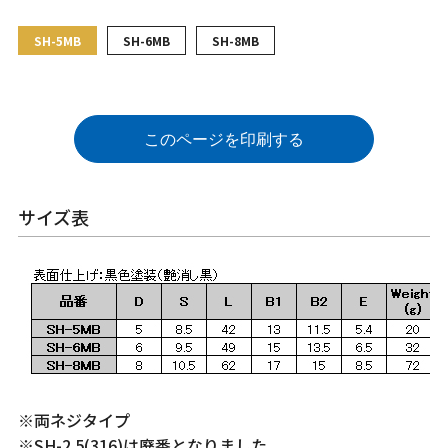
SH-5MB
SH-6MB
SH-8MB
このページを印刷する
サイズ表
※両ネジタイプ
※SH-2.5(316)は廃番となりました。