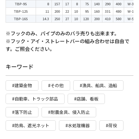
TBP-9S
8
157
17
8
75
140
290
400
W-3/8
TBP-12S
11
200
22
10
95
160
331
480
W-1/2
TBP-16S
14.3
250
27
10
120
200
410
580
W-5/8
※フックのみ、パイプのみのバラ売りも出来ます。
※フック・アイ・ストレートバーの組み合わせは自由で
す。ご照会ください。
キーワード
#建築金物
#その他
#漁具、船具、造船
#自動車、トラック部品
#店舗、看板
#落下防止
#耐震金具、侵入防止
#防鳥、遮光ネット
#水処理機器
#荷役