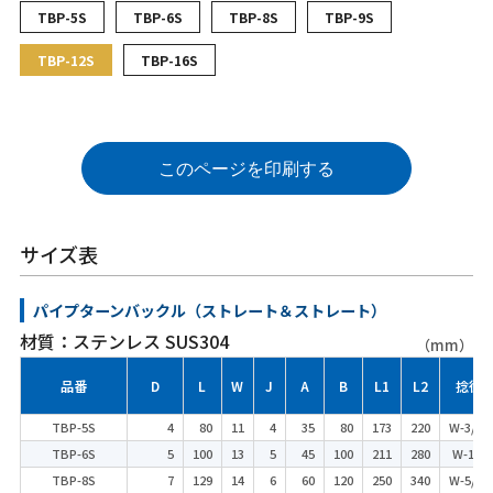
TBP-5S
TBP-6S
TBP-8S
TBP-9S
TBP-12S
TBP-16S
このページを印刷する
サイズ表
パイプターンバックル（ストレート＆ストレート）
材質：ステンレス SUS304
（mm）
品番
D
L
W
J
A
B
L1
L2
捻径
TBP-5S
4
80
11
4
35
80
173
220
W-3/16
TBP-6S
5
100
13
5
45
100
211
280
W-1/4
TBP-8S
7
129
14
6
60
120
250
340
W-5/16