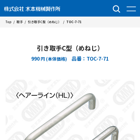
Top
/
取手
/
引き取手C型（めねじ）
/
TOC-7-71
引き取手C型（めねじ）
990
品番：TOC-7-71
円 (本体価格)