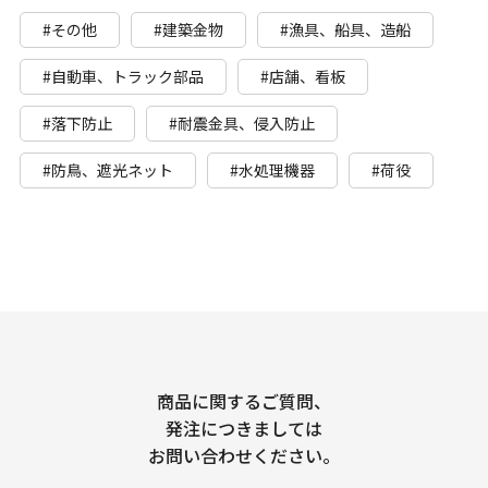
#その他
#建築金物
#漁具、船具、造船
#自動車、トラック部品
#店舗、看板
#落下防止
#耐震金具、侵入防止
#防鳥、遮光ネット
#水処理機器
#荷役
商品に関するご質問、
発注につきましては
お問い合わせください。