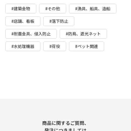
#建築金物
#その他
#漁具、船具、造船
#店舗、看板
#落下防止
#耐震金具、侵入防止
#防鳥、遮光ネット
#水処理機器
#荷役
#ペット関連
商品に関するご質問、
発注につきましては