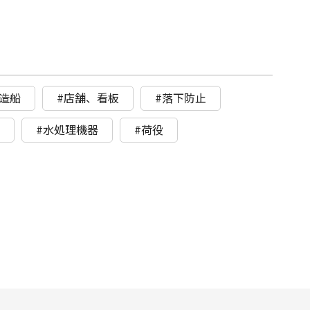
造船
#店舗、看板
#落下防止
ト
#水処理機器
#荷役