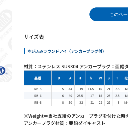
このペー
サイズ表
ネジ込みラウンドアイ（アンカープラグ付）
材質：ステンレス SUS304 アンカープラグ：亜鉛
品番
D
A
H
h
W
B
T
捻
RB-5
5
33
19
11.5
15
21
2.5
M
RB-6
6
40
25.5
17
18
25
2.5
M
RB-8
8
50
32
21
22
27
3
M-
※Weight＝当社支給のアンカープラグを付けた時
アンカープラグ材質：亜鉛ダイキャスト