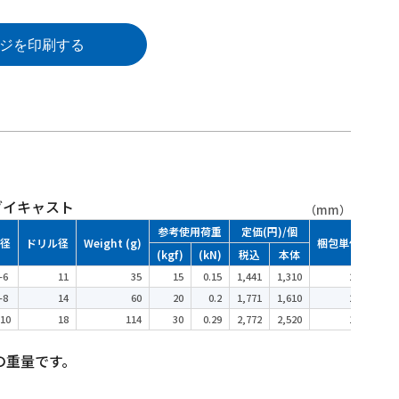
ジを印刷する
ダイキャスト
（mm）
参考使用荷重
定価(円)/個
径
ドリル径
Weight (g)
梱包単位
(kgf)
(kN)
税込
本体
-6
11
35
15
0.15
1,441
1,310
20
-8
14
60
20
0.2
1,771
1,610
20
10
18
114
30
0.29
2,772
2,520
10
の重量です。