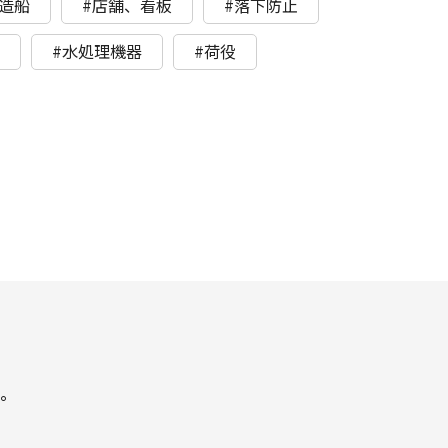
造船
#店舗、看板
#落下防止
ト
#水処理機器
#荷役
。