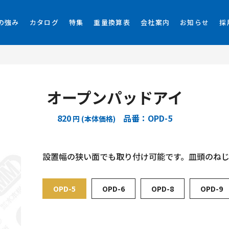
の強み
カタログ
特集
重量換算表
会社案内
お知らせ
採
オープンパッドアイ
820
品番：OPD-5
円 (本体価格)
設置幅の狭い面でも取り付け可能です。皿頭のね
OPD-5
OPD-6
OPD-8
OPD-9