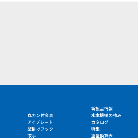
）
新製品情報
丸カン付金具
水本機械の強み
アイプレート
カタログ
壁掛けフック
特集
取手
重量換算表