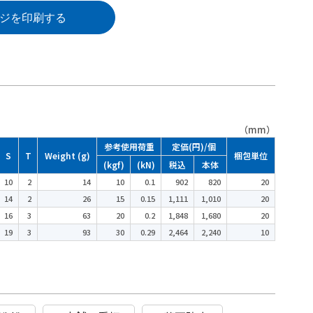
ジを印刷する
（mm）
参考使用荷重
定価(円)/個
S
T
Weight (g)
梱包単位
(kgf)
(kN)
税込
本体
10
2
14
10
0.1
902
820
20
14
2
26
15
0.15
1,111
1,010
20
16
3
63
20
0.2
1,848
1,680
20
19
3
93
30
0.29
2,464
2,240
10