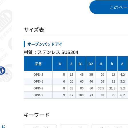
このペー
サイズ表
オープンパッドアイ
材質：ステンレス SUS304
品番
D
A
B1
B2
H
h
d
OPD-5
5
15
45
35
20
13
4.2
OPD-6
6
20
60
46
26
18
5.2
OPD-8
8
26
80
60
32.5
21.5
5.2
OPD-9
9
32
100
73
38
26
6.2
キーワード
ード