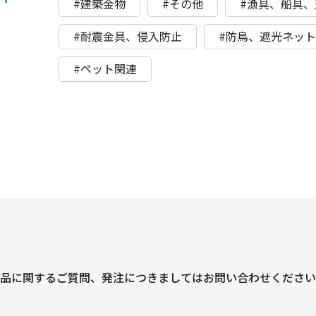
#建築金物
#その他
#漁具、船具、
#耐震金具、侵入防止
#防鳥、遮光ネッ
#ペット関連
品に関するご質問、
発注につきましては
お問い合わせください