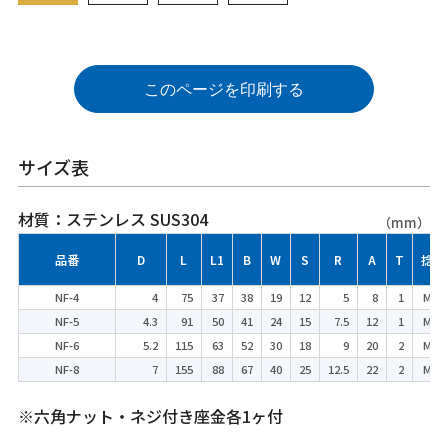
このページを印刷する
サイズ表
材質：ステンレス SUS304
（mm）
品番
D
L
L1
B
W
S
R
A
T
捻径
NF-4
4
75
37
38
19
12
5
8
1
M-4
NF-5
4.3
91
50
41
24
15
7.5
12
1
M-5
NF-6
5.2
115
63
52
30
18
9
20
2
M-6
NF-8
7
155
88
67
40
25
12.5
22
2
M-8
※六角ナット・ネジ付き座金各1ヶ付