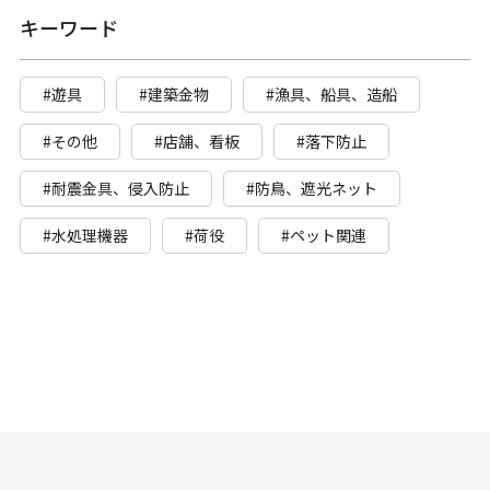
キーワード
#遊具
#建築金物
#漁具、船具、造船
#その他
#店舗、看板
#落下防止
#耐震金具、侵入防止
#防鳥、遮光ネット
#水処理機器
#荷役
#ペット関連