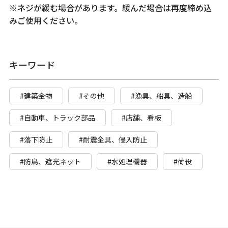
※ネジが緩む場合があります。緩んだ場合は再度締め込
みご使用ください。
キーワード
#建築金物
#その他
#漁具、船具、造船
#自動車、トラック部品
#店舗、看板
#落下防止
#耐震金具、侵入防止
#防鳥、遮光ネット
#水処理機器
#荷役