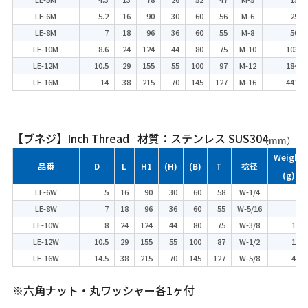
LE-6M
5.2
16
90
30
60
56
M-6
25
LE-8M
7
18
96
36
60
55
M-8
50
LE-10M
8.6
24
124
44
80
75
M-10
103
LE-12M
10.5
29
155
55
100
97
M-12
184
LE-16M
14
38
215
70
145
127
M-16
441
【ブネジ】Inch Thread 材質：ステンレス SUS304
（mm）
Weight
品番
D
L
H1
(H)
(B)
T
捻径
(g)
LE-6W
5
16
90
30
60
58
W-1/4
25
LE-8W
7
18
96
36
60
55
W-5/16
50
LE-10W
8
24
124
44
80
75
W-3/8
103
LE-12W
10.5
29
155
55
100
87
W-1/2
184
LE-16W
14.5
38
215
70
145
127
W-5/8
441
※六角ナット・丸ワッシャー各1ヶ付