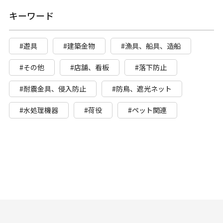
キーワード
#遊具
#建築金物
#漁具、船具、造船
#その他
#店舗、看板
#落下防止
#耐震金具、侵入防止
#防鳥、遮光ネット
#水処理機器
#荷役
#ペット関連