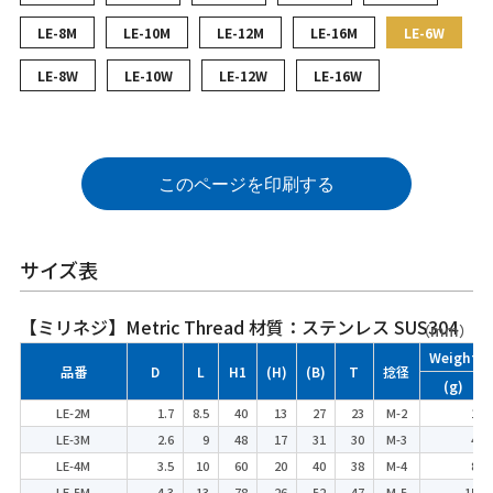
LE-8M
LE-10M
LE-12M
LE-16M
LE-6W
LE-8W
LE-10W
LE-12W
LE-16W
このページを印刷する
サイズ表
【ミリネジ】Metric Thread 材質：ステンレス SUS304
（mm）
Weight
品番
D
L
H1
(H)
(B)
T
捻径
(g)
LE-2M
1.7
8.5
40
13
27
23
M-2
1
LE-3M
2.6
9
48
17
31
30
M-3
4
LE-4M
3.5
10
60
20
40
38
M-4
8
LE-5M
4.3
13
78
26
52
47
M-5
15