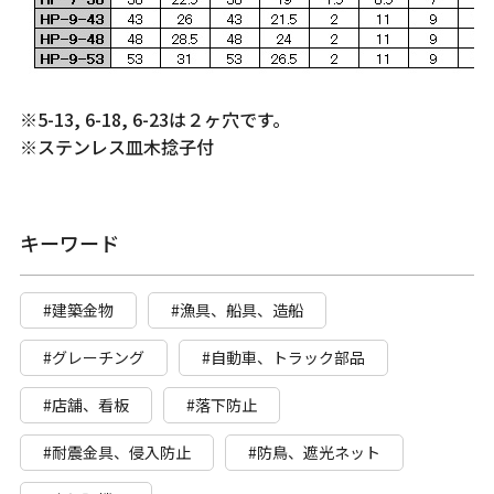
※5-13, 6-18, 6-23は２ヶ穴です。
※ステンレス皿木捻子付
キーワード
#建築金物
#漁具、船具、造船
#グレーチング
#自動車、トラック部品
#店舗、看板
#落下防止
#耐震金具、侵入防止
#防鳥、遮光ネット