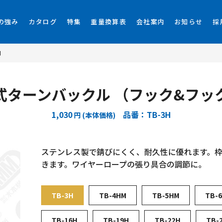
の強み
カタログ
特集
重量換算表
会社案内
お知らせ
採
H
式ターンバックル （フック&フッ
1,030
品番：TB-3H
円 (本体価格)
ステンレス製で錆びにくく、耐久性に優れます。
きます。ワイヤーロープの張り具合の調節に。
TB-3H
TB-4HM
TB-5HM
TB-
TB-16H
TB-19H
TB-22H
TB-