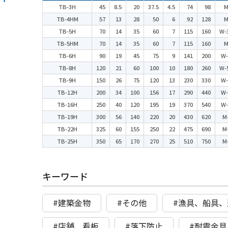
TB-3H
45
8.5
20
37.5
4.5
74
98
M
TB-4HM
57
13
28
50
6
92
128
M
TB-5H
70
14
35
60
7
115
160
W-
TB-5HM
70
14
35
60
7
115
160
M
TB-6H
90
19
45
75
9
141
200
W-
TB-8H
120
21
60
100
10
180
260
W-
TB-9H
150
26
75
120
13
230
330
W-
TB-12H
200
34
100
156
17
290
440
W-
TB-16H
250
40
120
195
19
370
540
W-
TB-19H
300
56
140
220
20
430
620
M
TB-22H
325
60
155
250
22
475
690
M
TB-25H
350
65
170
270
25
510
750
M
キーワード
#建築金物
#その他
#漁具、船具、
#店舗、看板
#落下防止
#耐震金