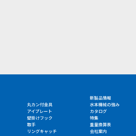
）
新製品情報
丸カン付金具
水本機械の強み
アイプレート
カタログ
壁掛けフック
特集
取手
重量換算表
リングキャッチ
会社案内