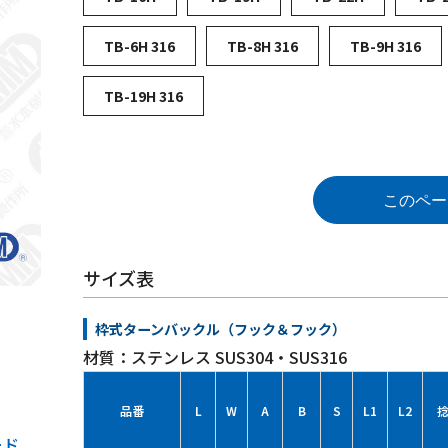
TB-6H 316
TB-8H 316
TB-9H 316
TB-19H 316
このペー
サイズ表
枠式ターンバックル（フック＆フック）
材質：ステンレス SUS304・SUS316
品番
L
W
A
B
S
L1
L2
ード