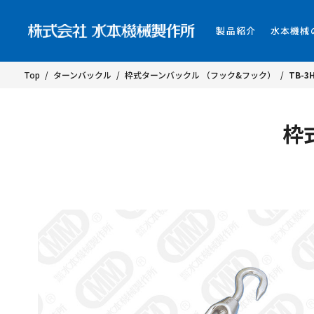
製品紹介
水本機械
Top
/
ターンバックル
/
枠式ターンバックル （フック&フック）
/
TB-3
枠