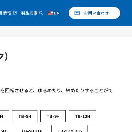
用情報
製品検索
EN
お問い合わせ
ク）
枠を回転させると、ゆるめたり、締めたりすることがで
6H
TB-8H
TB-9H
TB-12H
25H
TB-5H 316
TB-5HM 316