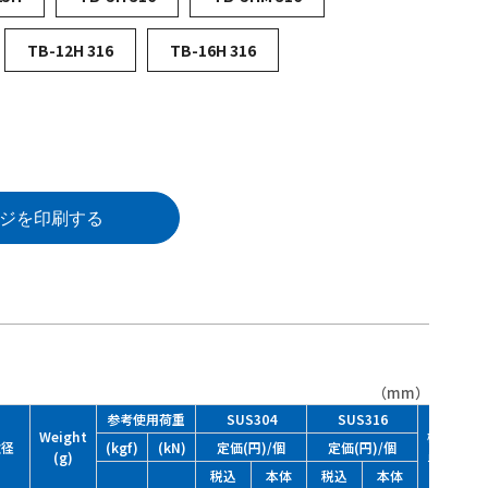
TB-12H 316
TB-16H 316
ジを印刷する
（mm）
参考使用荷重
SUS304
SUS316
Weight
梱包
捻径
(kgf)
(kN)
定価(円)/個
定価(円)/個
(g)
単位
税込
本体
税込
本体