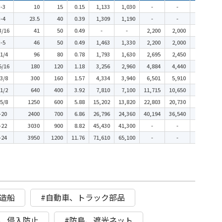
-3
10
15
0.15
1,133
1,030
-
-
20
-4
23.5
40
0.39
1,309
1,190
-
-
20
3/16
41
50
0.49
-
-
2,200
2,000
20
-5
46
50
0.49
1,463
1,330
2,200
2,000
20
1/4
96
80
0.78
1,793
1,630
2,695
2,450
20
5/16
180
120
1.18
3,256
2,960
4,884
4,440
20
3/8
300
160
1.57
4,334
3,940
6,501
5,910
10
1/2
640
400
3.92
7,810
7,100
11,715
10,650
10
5/8
1250
600
5.88
15,202
13,820
22,803
20,730
5
-20
2400
700
6.86
26,796
24,360
40,194
36,540
5
-22
3030
900
8.82
45,430
41,300
-
-
1
-24
3950
1200
11.76
71,610
65,100
-
-
1
造船
#自動車、トラック部品
具、侵入防止
#防鳥、遮光ネット