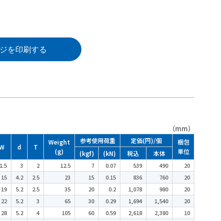
ジを印刷する
（mm）
参考使用荷重
定価(円)/個
Weight
梱包
W
d
T
(g)
単位
(kgf)
(kN)
税込
本体
1.5
3
2
12.5
7
0.07
539
490
20
15
4.2
2.5
23
15
0.15
836
760
20
19
5.2
2.5
35
20
0.2
1,078
980
20
22
5.2
3
65
30
0.29
1,694
1,540
20
28
5.2
4
105
60
0.59
2,618
2,380
10