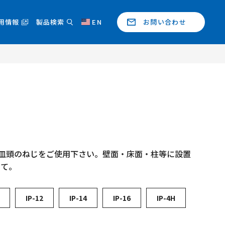
用情報
製品検索
EN
お問い合わせ
皿頭のねじをご使用下さい。壁面・床面・柱等に設置
して。
IP-12
IP-14
IP-16
IP-4H