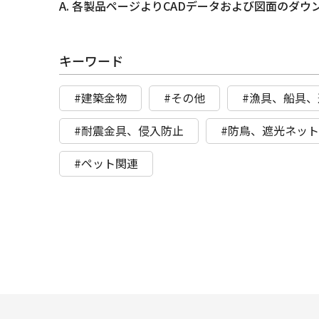
A. 各製品ページよりCADデータおよび図面のダ
キーワード
#建築金物
#その他
#漁具、船具、
#耐震金具、侵入防止
#防鳥、遮光ネッ
#ペット関連