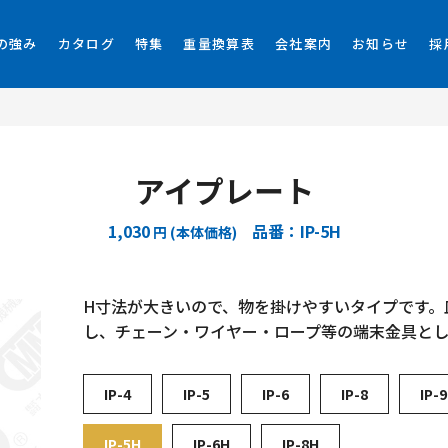
の強み
カタログ
特集
重量換算表
会社案内
お知らせ
採
アイプレート
1,030
品番：IP-5H
円 (本体価格)
H寸法が大きいので、物を掛けやすいタイプです。
し、チェーン・ワイヤー・ロープ等の端末金具と
IP-4
IP-5
IP-6
IP-8
IP-9
IP-5H
IP-6H
IP-8H