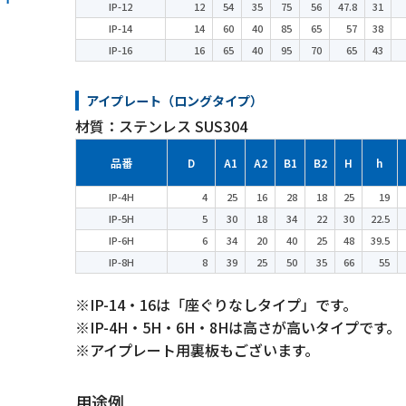
IP-12
12
54
35
75
56
47.8
31
IP-14
14
60
40
85
65
57
38
IP-16
16
65
40
95
70
65
43
アイプレート（ロングタイプ）
材質：ステンレス SUS304
品番
D
A1
A2
B1
B2
H
h
IP-4H
4
25
16
28
18
25
19
IP-5H
5
30
18
34
22
30
22.5
IP-6H
6
34
20
40
25
48
39.5
IP-8H
8
39
25
50
35
66
55
※IP-14・16は「座ぐりなしタイプ」です。
※IP-4H・5H・6H・8Hは高さが高いタイプです。
※アイプレート用裏板もございます。
用途例