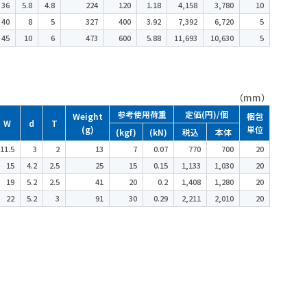
36
5.8
4.8
224
120
1.18
4,158
3,780
10
40
8
5
327
400
3.92
7,392
6,720
5
45
10
6
473
600
5.88
11,693
10,630
5
（mm）
参考使用荷重
定価(円)/個
Weight
梱包
W
d
T
(g)
単位
(kgf)
(kN)
税込
本体
11.5
3
2
13
7
0.07
770
700
20
15
4.2
2.5
25
15
0.15
1,133
1,030
20
19
5.2
2.5
41
20
0.2
1,408
1,280
20
22
5.2
3
91
30
0.29
2,211
2,010
20