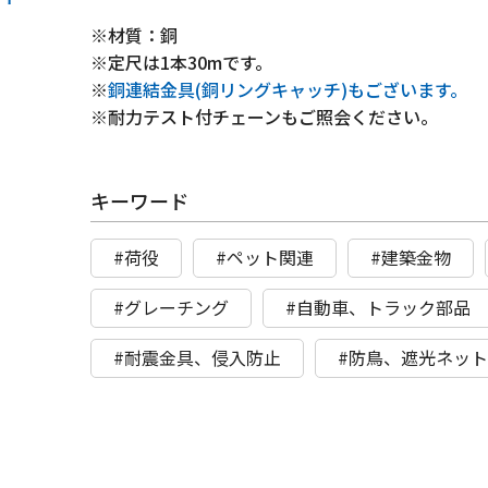
※材質：銅
※定尺は1本30mです。
※
銅連結金具(銅リングキャッチ)もございます。
※耐力テスト付チェーンもご照会ください。
キーワード
#荷役
#ペット関連
#建築金物
#グレーチング
#自動車、トラック部品
#耐震金具、侵入防止
#防鳥、遮光ネッ