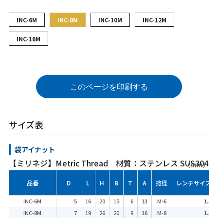
INC-6M
INC-8M
INC-10M
INC-12M
INC-16M
このページを印刷する
サイズ表
袋アイナット
【ミリネジ】Metric Thread 材質：ステンレス SUS304
（mm）
品番
D
L
H
B
T
A
捻径
レンチサイズ
INC-6M
5
16
20
15
6
13
M-6
1.5
INC-8M
7
19
26
20
9
16
M-8
1.5