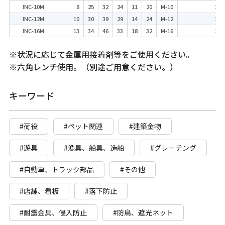
INC-10M
8
25
32
24
11
20
M-10
2
INC-12M
10
30
39
29
14
24
M-12
2
INC-16M
13
34
46
33
18
32
M-16
2
※状況に応じて金属用接着剤等をご使用ください。
※六角レンチ使用。（別途ご用意ください。）
キーワード
#荷役
#ペット関連
#建築金物
#遊具
#漁具、船具、造船
#グレーチング
#自動車、トラック部品
#その他
#店舗、看板
#落下防止
#耐震金具、侵入防止
#防鳥、遮光ネット