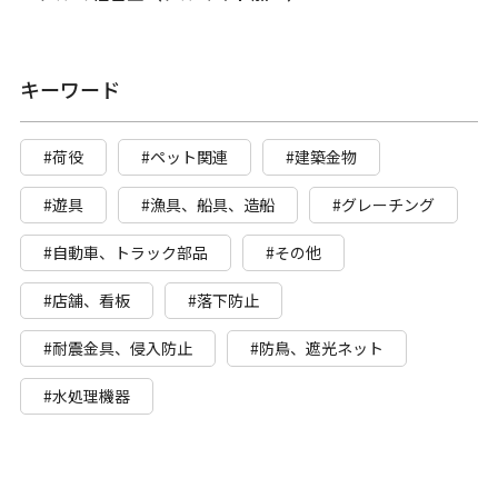
キーワード
#荷役
#ペット関連
#建築金物
#遊具
#漁具、船具、造船
#グレーチング
#自動車、トラック部品
#その他
#店舗、看板
#落下防止
#耐震金具、侵入防止
#防鳥、遮光ネット
#水処理機器