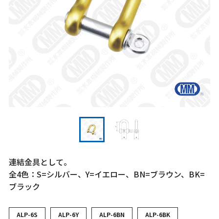
連結金具として。
全4色：S=シルバー、Y=イエロー、BN=ブラウン、BK=
ブラック
ALP-6S
ALP-6Y
ALP-6BN
ALP-6BK