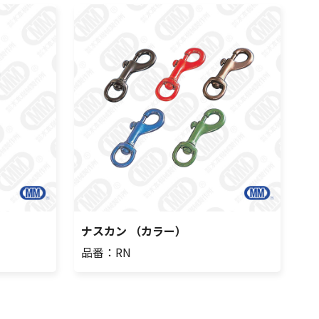
ナスカン （カラー）
品番：RN