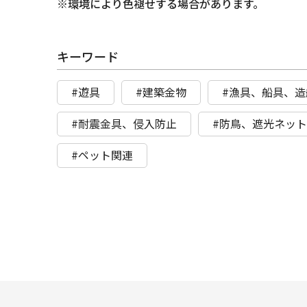
※環境により色褪せする場合があります。
キーワード
#遊具
#建築金物
#漁具、船具、造
#耐震金具、侵入防止
#防鳥、遮光ネッ
#ペット関連