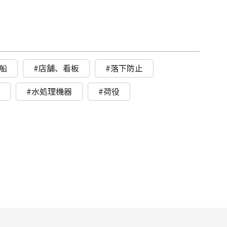
船
#店舗、看板
#落下防止
ト
#水処理機器
#荷役