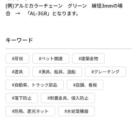
(例)アルミカラーチェーン グリーン 線径3mmの場
合 → 「AL-3GR」となります。
キーワード
#荷役
#ペット関連
#建築金物
#遊具
#漁具、船具、造船
#グレーチング
#自動車、トラック部品
#店舗、看板
#落下防止
#耐震金具、侵入防止
#防鳥、遮光ネット
#水処理機器