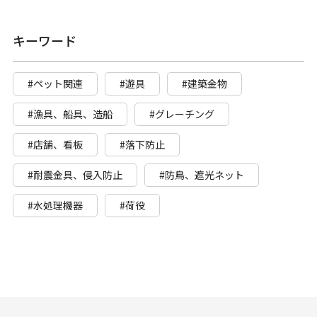
キーワード
#ペット関連
#遊具
#建築金物
#漁具、船具、造船
#グレーチング
#店舗、看板
#落下防止
#耐震金具、侵入防止
#防鳥、遮光ネット
#水処理機器
#荷役