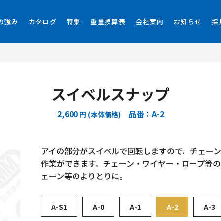
の強み
カタログ
特集
重量換算表
会社案内
お知らせ
採
スイベルスナップ
2,600
品番：A-2
円 (本体価格)
アイの部分がスイベルで回転しますので、チェー
作業ができます。チェーン・ワイヤー・ロープ等
ェーン等のよりとりに。
A-S1
A-0
A-1
A-2
A-3