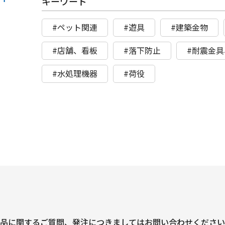
キーワード
#ペット関連
#遊具
#建築金物
#店舗、看板
#落下防止
#耐震金
#水処理機器
#荷役
品に関するご質問、
発注につきましては
お問い合わせください