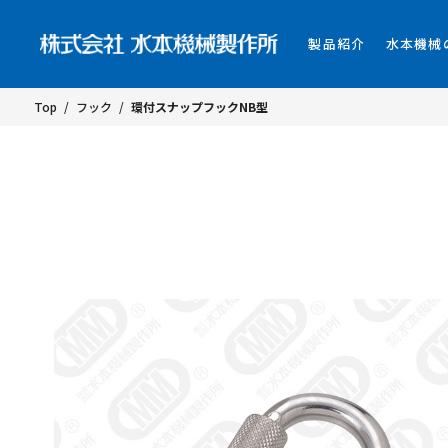
製品紹介
水本機械
Top
/
フック
/
環付スナップフックNB型