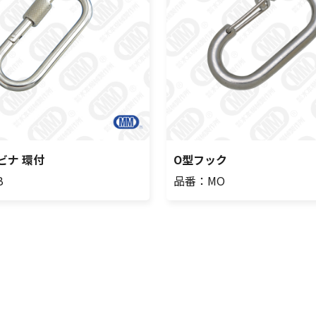
ビナ 環付
O型フック
B
品番：MO