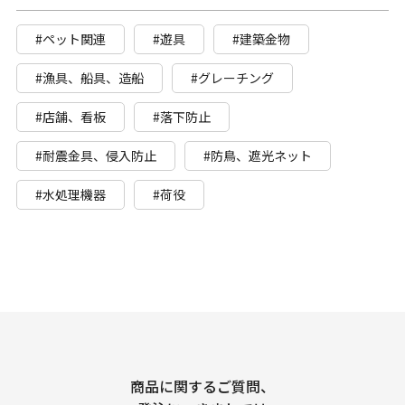
#ペット関連
#遊具
#建築金物
#漁具、船具、造船
#グレーチング
#店舗、看板
#落下防止
#耐震金具、侵入防止
#防鳥、遮光ネット
#水処理機器
#荷役
商品に関するご質問、