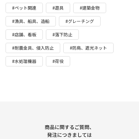
#ペット関連
#遊具
#建築金物
#漁具、船具、造船
#グレーチング
#店舗、看板
#落下防止
#耐震金具、侵入防止
#防鳥、遮光ネット
#水処理機器
#荷役
商品に関するご質問、
発注につきましては