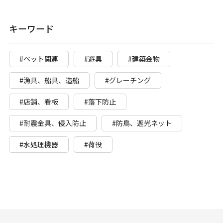
キーワード
#ペット関連
#遊具
#建築金物
#漁具、船具、造船
#グレーチング
#店舗、看板
#落下防止
#耐震金具、侵入防止
#防鳥、遮光ネット
#水処理機器
#荷役