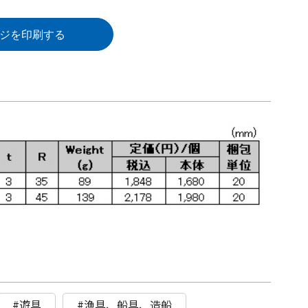
ジを印刷する
#遊具
#漁具、船具、造船