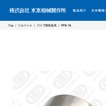
製品紹介
水本機械
Top
/
ジョイント
/
パイプ固定金具
/
PFR-76