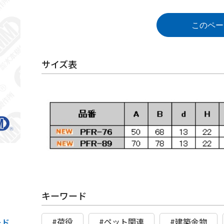
このペー
サイズ表
キーワード
#荷役
#ペット関連
#建築金物
ード