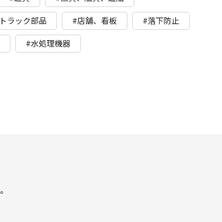
、トラック部品
#店舗、看板
#落下防止
ト
#水処理機器
。