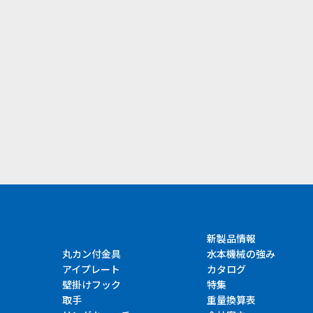
）
新製品情報
丸カン付金具
水本機械の強み
アイプレート
カタログ
壁掛けフック
特集
取手
重量換算表