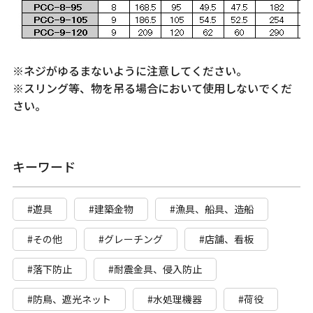
※ネジがゆるまないように注意してください。
※スリング等、物を吊る場合において使用しないでくだ
さい。
キーワード
#遊具
#建築金物
#漁具、船具、造船
#その他
#グレーチング
#店舗、看板
#落下防止
#耐震金具、侵入防止
#防鳥、遮光ネット
#水処理機器
#荷役