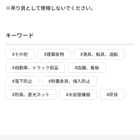
※吊り具として使用しないでください。
キーワード
#その他
#建築金物
#漁具、船具、造船
#自動車、トラック部品
#店舗、看板
#落下防止
#耐震金具、侵入防止
#防鳥、遮光ネット
#水処理機器
#荷役