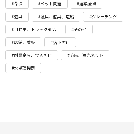
#荷役
#ペット関連
#建築金物
#遊具
#漁具、船具、造船
#グレーチング
#自動車、トラック部品
#その他
#店舗、看板
#落下防止
#耐震金具、侵入防止
#防鳥、遮光ネット
#水処理機器