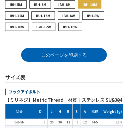
IBH-5M
IBH-6M
IBH-8M
IBH-10M
IBH-12M
IBH-16M
IBH-6W
IBH-8W
IBH-10W
IBH-12W
IBH-16W
このページを印刷する
サイズ表
フックアイボルト
【ミリネジ】Metric Thread 材質：ステンレス SUS304
（mm）
品番
D
L
H
B
S
A
捻径
Weight (g)
IBH-5M
5
20
30
12
6
12
M-5
13.5