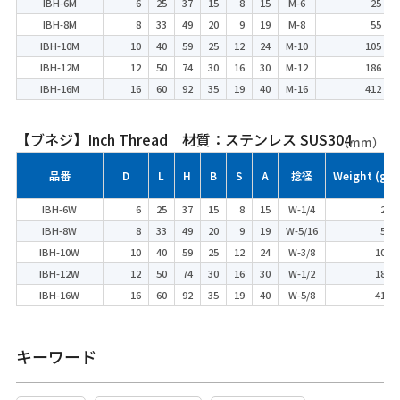
IBH-6M
6
25
37
15
8
15
M-6
25
IBH-8M
8
33
49
20
9
19
M-8
55
IBH-10M
10
40
59
25
12
24
M-10
105
IBH-12M
12
50
74
30
16
30
M-12
186
IBH-16M
16
60
92
35
19
40
M-16
412
【ブネジ】Inch Thread 材質：ステンレス SUS304
（mm）
品番
D
L
H
B
S
A
捻径
Weight (g)
IBH-6W
6
25
37
15
8
15
W-1/4
25
IBH-8W
8
33
49
20
9
19
W-5/16
55
IBH-10W
10
40
59
25
12
24
W-3/8
105
IBH-12W
12
50
74
30
16
30
W-1/2
186
IBH-16W
16
60
92
35
19
40
W-5/8
412
キーワード