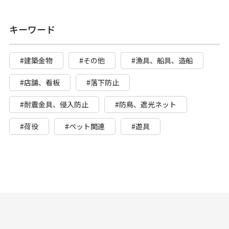
キーワード
#建築金物
#その他
#漁具、船具、造船
#店舗、看板
#落下防止
#耐震金具、侵入防止
#防鳥、遮光ネット
#荷役
#ペット関連
#遊具