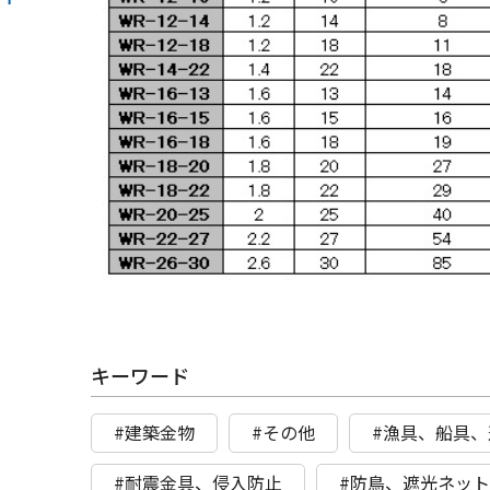
キーワード
#建築金物
#その他
#漁具、船具、
#耐震金具、侵入防止
#防鳥、遮光ネッ