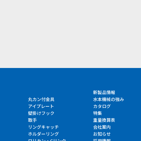
）
新製品情報
丸カン付金具
水本機械の強み
アイプレート
カタログ
壁掛けフック
特集
取手
重量換算表
リングキャッチ
会社案内
ホルダーリング
お知らせ
ワリカン・Cリンク
採用情報