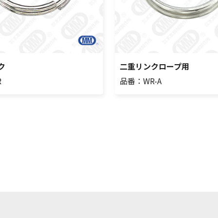
ク
二重リンクロープ用
R
品番：WR-A