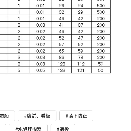
造船
#店舗、看板
#落下防止
ト
#水処理機器
#荷役