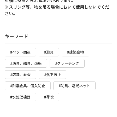
※横に捻ると外れる場合があります。
※スリング等、物を吊る場合において使用しないでくだ
さい。
キーワード
#ペット関連
#遊具
#建築金物
#漁具、船具、造船
#グレーチング
#店舗、看板
#落下防止
#耐震金具、侵入防止
#防鳥、遮光ネット
#水処理機器
#荷役