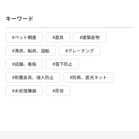
キーワード
#ペット関連
#遊具
#建築金物
#漁具、船具、造船
#グレーチング
#店舗、看板
#落下防止
#耐震金具、侵入防止
#防鳥、遮光ネット
#水処理機器
#荷役