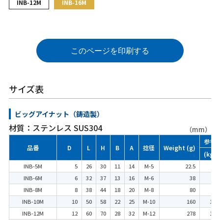
INB-12M
INB-16M
このページを印刷する
サイズ表
ビッグアイナット（鋳造製）
材質：ステンレス SUS304
（mm）
参考
品番
D
L
H
B
A
捻径
Weight (g)
(kgf)
INB-5M
5
26
30
11
14
M-5
22.5
25
INB-6M
6
32
37
13
16
M-6
38
35
INB-8M
8
38
44
18
20
M-8
80
60
INB-10M
10
50
58
22
25
M-10
160
100
INB-12M
12
60
70
28
32
M-12
278
150