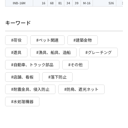
INB-16M
16
68
81
34
39
M-16
536
350
キーワード
#荷役
#ペット関連
#建築金物
#遊具
#漁具、船具、造船
#グレーチング
#自動車、トラック部品
#その他
#店舗、看板
#落下防止
#耐震金具、侵入防止
#防鳥、遮光ネット
#水処理機器